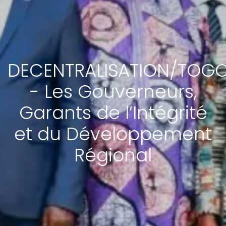
DECENTRALISATION/TOG
- Les Gouverneurs,
Garants de l’Intégrité
et du Développement
Régional