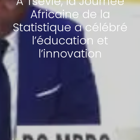
À Tsévié, la Journée
Africaine de la
Statistique a célébré
l’éducation et
l’innovation