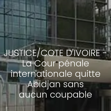
JUSTICE/COTE D'IVOIRE -
La Cour pénale
internationale quitte
Abidjan sans
aucun coupable