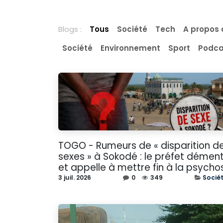
Blogs :
Tous
Société
Tech
A propos 
Société
Environnement
Sport
Podca
TOGO - Rumeurs de « disparition d
sexes » à Sokodé : le préfet démen
et appelle à mettre fin à la psycho
3 juil. 2026
0
349
Socié