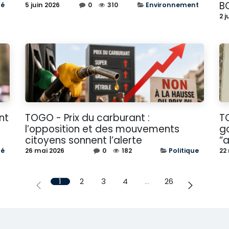
B
té
5 juin 2026
0
310
Environnement
2 j
nt
TOGO - Prix du carburant :
TO
l’opposition et des mouvements
g
citoyens sonnent l’alerte
“a
té
26 mai 2026
0
182
Politique
22
1
2
3
4
…
26