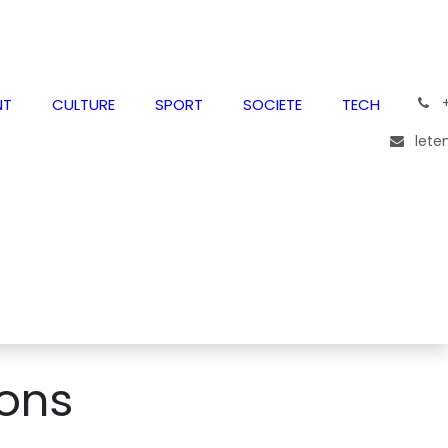
͏
NT
CULTURE
SPORT
SOCIETE
TECH
lete
ions