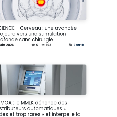
CIENCE - Cerveau : une avancée
ajeure vers une stimulation
rofonde sans chirurgie
juin 2026
0
193
Santé
EMOA : le MMLK dénonce des
istributeurs automatiques «
des et trop rares » et interpelle la