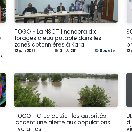
TOGO - La NSCT financera dix
S
x
forages d’eau potable dans les
m
zones cotonnières à Kara
p
12 juin 2026
0
281
Société
12 
té
TOGO - Crue du Zio : les autorités
U
lancent une alerte aux populations
d
riveraines
vi