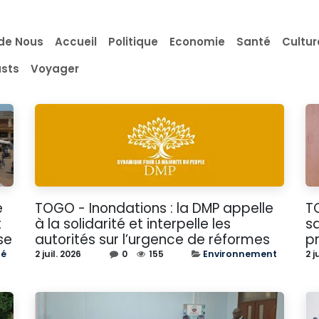
de Nous
Accueil
Politique
Economie
Santé
Cultur
sts
Voyager
e
TOGO - Inondations : la DMP appelle
TO
t
à la solidarité et interpelle les
s
se
autorités sur l’urgence de réformes
p
té
2 juil. 2026
0
155
Environnement
2 j