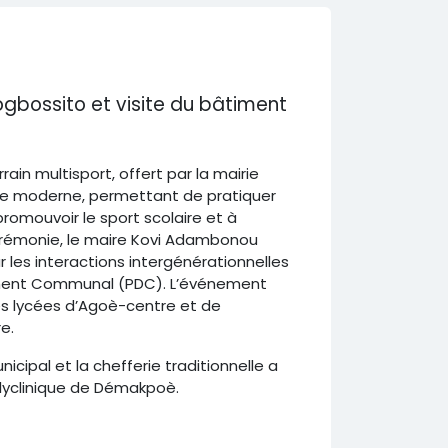
ogbossito et visite du bâtiment
ain multisport, offert par la mairie
ture moderne, permettant de pratiquer
à promouvoir le sport scolaire et à
érémonie, le maire Kovi Adambonou
 les interactions intergénérationnelles
ement Communal (PDC). L’événement
es lycées d’Agoè-centre et de
e.
icipal et la chefferie traditionnelle a
olyclinique de Démakpoè.