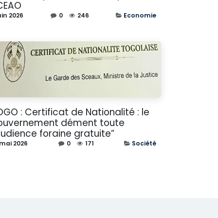
CEAO
uin 2026
0
246
Economie
GO : Certificat de Nationalité : le
ouvernement dément toute
udience foraine gratuite”
 mai 2026
0
171
Société