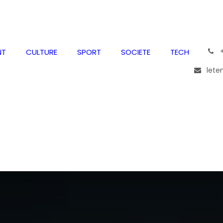
͏
NT
CULTURE
SPORT
SOCIETE
TECH
lete