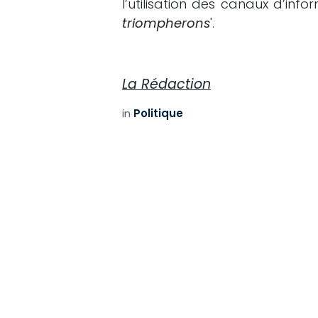
l’utilisation des canaux d’infor
triompherons
'.
La Rédaction
in
Politique
Copyright © Le Ténor News