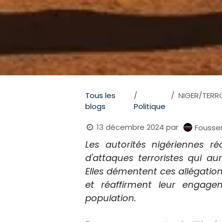
Tous les
NIGER/TERRORI
blogs
Politique
13 décembre 2024
par
Fousse
Les autorités nigériennes r
d'attaques terroristes qui a
Elles démentent ces allégat
et réaffirment leur engage
population.