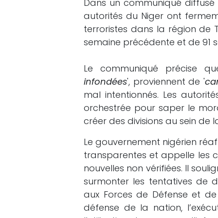
Dans un communiqué diffusé à 
autorités du Niger ont ferme
terroristes dans la région de
semaine précédente et de 91 so
Le communiqué précise que 
infondées
', proviennent de '
ca
mal intentionnés. Les autor
orchestrée pour saper le mora
créer des divisions au sein de 
Le gouvernement nigérien réaf
transparentes et appelle les 
nouvelles non vérifiées. Il soul
surmonter les tentatives de dé
aux Forces de Défense et de 
défense de la nation, l’exéc