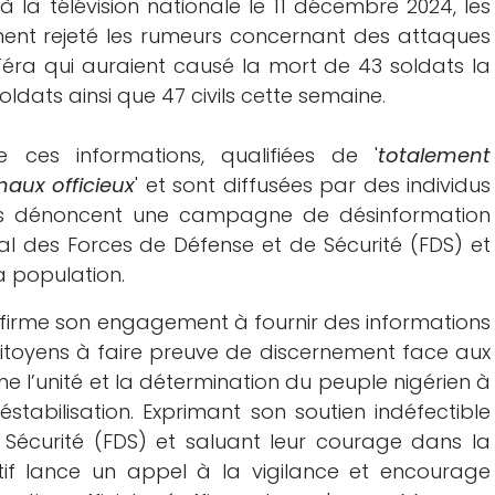
la télévision nationale le 11 décembre 2024, les
ment rejeté les rumeurs concernant des attaques
 Téra qui auraient causé la mort de 43 soldats la
ldats ainsi que 47 civils cette semaine.
ces informations, qualifiées de '
totalement
naux officieux
' et sont diffusées par des individus
ités dénoncent une campagne de désinformation
l des Forces de Défense et de Sécurité (FDS) et
la population.
firme son engagement à fournir des informations
citoyens à faire preuve de discernement face aux
igne l’unité et la détermination du peuple nigérien à
stabilisation. Exprimant son soutien indéfectible
Sécurité (FDS) et saluant leur courage dans la
utif lance un appel à la vigilance et encourage