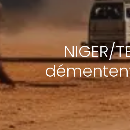
NIGER/TE
démentent 