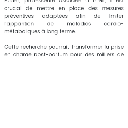
Puder, professeure associée à l’UNIL, il est
crucial de mettre en place des mesures
préventives adaptées afin de limiter
l’apparition de maladies cardio-
métaboliques à long terme.
Cette recherche pourrait transformer la prise
en charge post-partum pour des milliers de
femmes dans le monde. Alors que les
dispositifs de surveillance portables
deviennent de plus en plus accessibles, ces
travaux offrent un espoir d'améliorer les soins
et de prévenir le diabète de type 2 chez les
anciennes patientes du diabète gestationnel.
​Fousseni SAIBOU
in
Santé