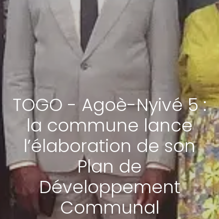
TOGO - Agoè-Nyivé 5 :
la commune lance
l’élaboration de son
Plan de
Développement
Communal