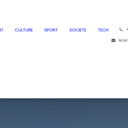
͏
NT
CULTURE
SPORT
SOCIETE
TECH
lete