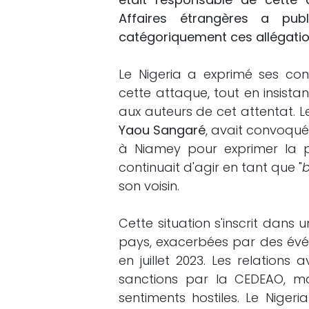
Affaires étrangères a pu
catégoriquement ces allégation
Le Nigeria a exprimé ses co
cette attaque, tout en insistan
aux auteurs de cet attentat. L
Yaou Sangaré
, avait convoqué
à Niamey pour exprimer la pr
continuait d'agir en tant que "
b
son voisin.
Cette situation s'inscrit dans 
pays, exacerbées par des évén
en juillet 2023. Les relation
sanctions par la CEDEAO, ma
sentiments hostiles. Le Nige