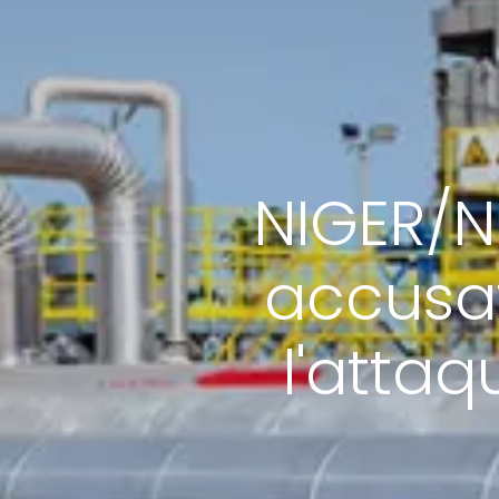
NIGER/NI
accusat
l'attaq