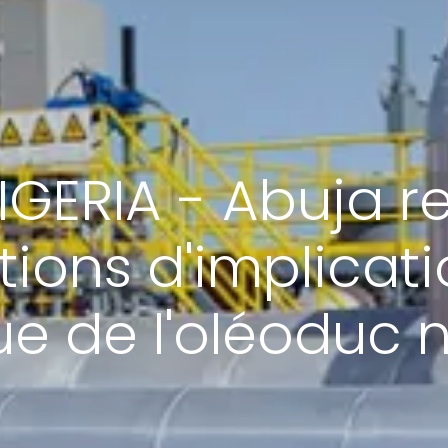
GERIA - Abuja re
ions d'implicat
ue de l'oléoduc 