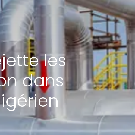
jette les
ion dans
nigérien