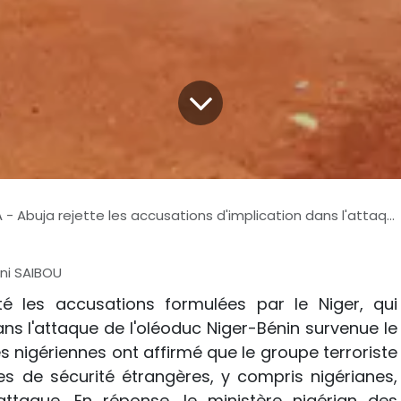
buja rejette les accusations d'implication dans l'attaque de l'oléoduc nigérien
ni SAIBOU
té les accusations formulées par le Niger, qui
ans l'attaque de l'oléoduc Niger-Bénin survenue le
s nigériennes ont affirmé que le groupe terroriste
es de sécurité étrangères, y compris nigérianes,
attaque. En réponse, le ministère nigérian des