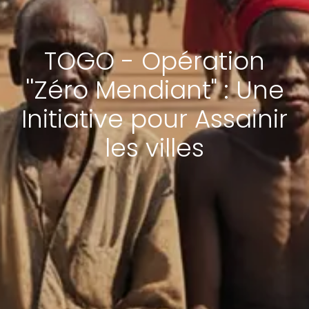
TOGO - Opération
''Zéro Mendiant" : Une
Initiative pour Assainir
les villes